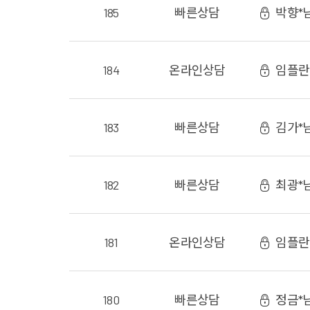
185
빠른상담
박향*
184
온라인
상담
임플란
183
빠른상담
김가*
182
빠른상담
최광*
181
온라인
상담
임플란
180
빠른상담
정금*