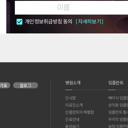
개인정보취급방침 동의
[자세히보기]
병원소개
임플란트
가표
블로그
인사말
뼈이식 임플
의료진소개
상악동 임플
인플란트의 특별함
임플란트 틀
진료안내
무치악 임플
둘러보기
보험 임플란