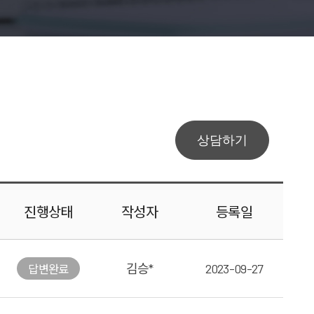
상담하기
진행
상태
작성자
등록일
김승*
2023-09-27
답변
완료