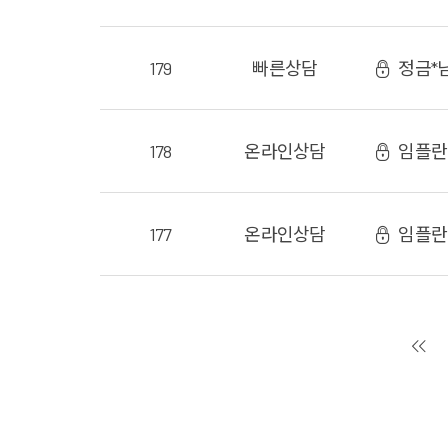
179
빠른상담
정금*
178
온라인
상담
임플란
177
온라인
상담
임플란