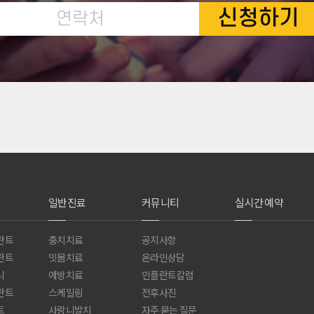
신청하기
일반진료
커뮤니티
실시간 예약
란트
충치치료
공지사항
란트
잇몸치료
온라인상담
니
예방치료
인플란트칼럼
란트
스케일링
전후사진
트
사랑니발치
자주 묻는 질문