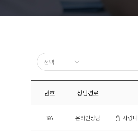
번호
상담
경로
186
온라인
상담
사랑니