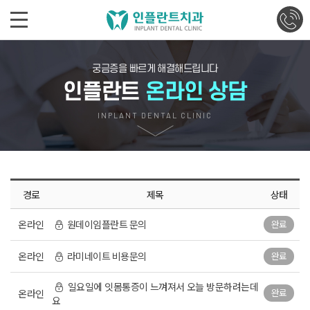
궁금증을 빠르게 해결해드립니다
인플란트
온라인 상담
INPLANT DENTAL CLINIC
경로
제목
상태
온라인
원데이임플란트 문의
완료
온라인
라미네이트 비용문의
완료
일요일에 잇몸통증이 느껴져서 오늘 방문하려는데
완료
온라인
요