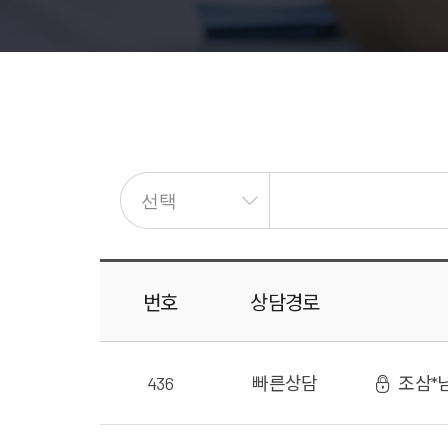
번호
상담
경로
436
빠른상담
조삼*