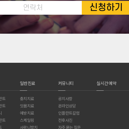
신청하기
일반진료
커뮤니티
실시간 예약
란트
충치치료
공지사항
란트
잇몸치료
온라인상담
니
예방치료
인플란트칼럼
란트
스케일링
전후사진
트
사랑니발치
자주 묻는 질문