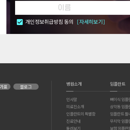
개인정보취급방침 동의
[자세히보기]
병원소개
임플란트
가표
블로그
인사말
뼈이식 임플
의료진소개
상악동 임플
인플란트의 특별함
임플란트 틀
진료안내
무치악 임플
둘러보기
보험 임플란