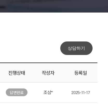
상담하기
진행
상태
작성자
등록일
조삼*
2025-11-17
답변
완료