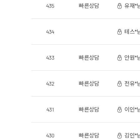
435
빠른상담
유재*
434
테스*
433
빠른상담
안원*
432
빠른상담
전유*
431
빠른상담
이인*
430
빠른상담
김인*