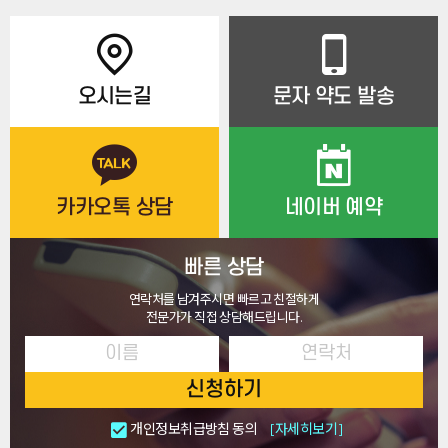
오시는길
문자 약도 발송
카카오톡 상담
네이버 예약
빠른 상담
연락처를 남겨주시면 빠르고 친절하게
전문가가 직접 상담해드립니다.
신청하기
개인정보취급방침 동의
[자세히보기]