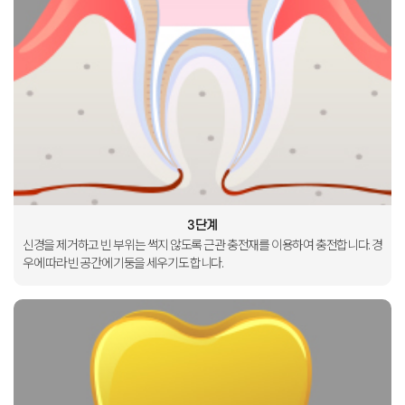
3단계
신경을 제거하고 빈 부위는
썩지 않도록 근관 충전재를
이용하여 충전합니다
.
경
우에 따라 빈 공간에
기둥을 세우기도 합니다
.