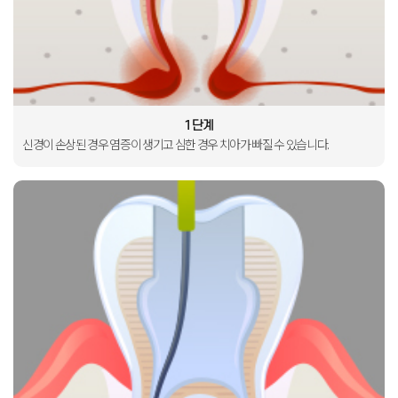
1단계
신경이 손상된 경우
염증이 생기고
심한 경우 치아가 빠질 수
있습니다
.