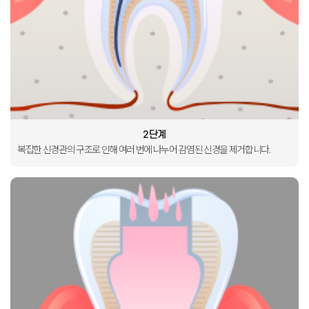
2단계
복잡한 신경관의
구조로 인해
여러 번에 나누어
감염된 신경을
제거합니다
.