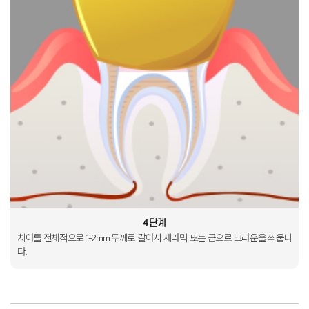
4단계
치아를 전체적으로
1-2mm 두께로 갈아서
세라믹 또는 금으로
크라운을 씌웁니
다
.