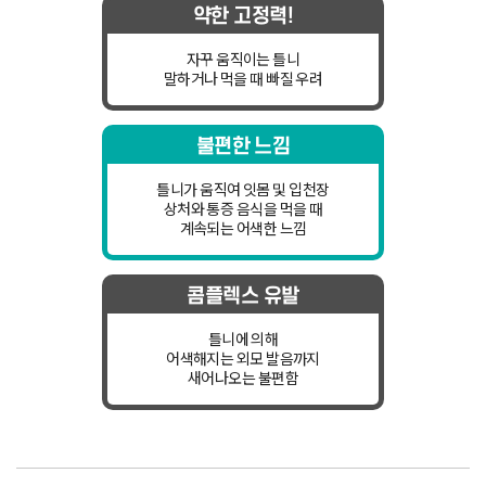
약한
고정력!
자꾸 움직이는 틀니
말하거나 먹을 때
빠질 우려
불편한
느낌
틀니가 움직여 잇몸 및 입천장
상처와 통증 음식을 먹을 때
계속되는 어색한 느낌
콤플렉스
유발
틀니에 의해
어색해지는 외모 발음까지
새어나오는 불편함