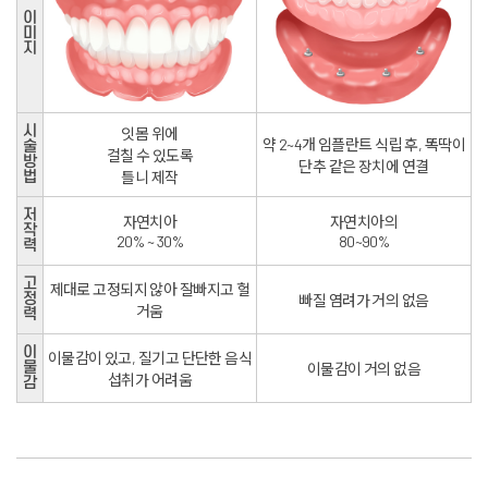
이
미
지
시
잇몸 위에
약 2~4개 임플란트 식립 후, 똑딱이
술
걸칠 수 있도록
방
단추 같은 장치에 연결
법
틀니 제작
저
자연치아
자연치아의
작
20% ~ 30%
80~90%
력
고
제대로 고정되지 않아 잘빠지고 헐
정
빠질 염려가 거의 없음
거움
력
이
이물감이 있고, 질기고 단단한 음식
물
이물감이 거의 없음
섭취가 어려움
감