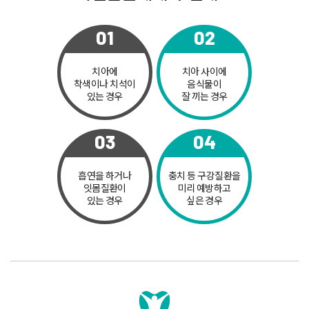
01
02
치아에
치아 사이에
착색이나
치석이
음식물이
있는 경우
잘 끼는 경우
03
04
흡연을 하거나
충치 등 구강질환을
잇몸질환이
미리 예방하고
있는 경우
싶은 경우