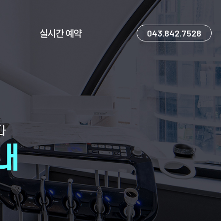
실시간 예약
043.842.7528
다
내