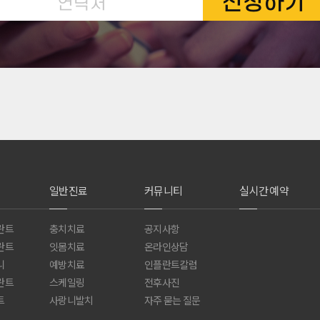
신청하기
일반진료
커뮤니티
실시간 예약
란트
충치치료
공지사항
란트
잇몸치료
온라인상담
니
예방치료
인플란트칼럼
란트
스케일링
전후사진
트
사랑니발치
자주 묻는 질문