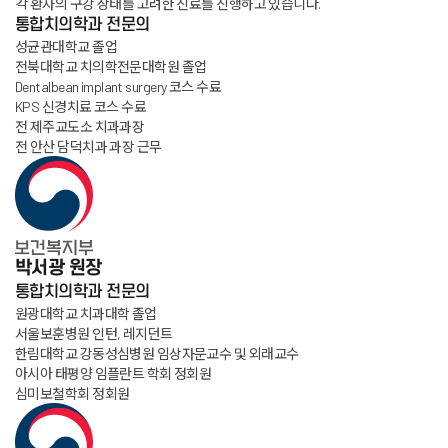
각 환자의 구강 상태를 고려한 진료를 진행하고 있습니다.
통합치의학과 전문의
성균관대학교 졸업
전북대학교 치의학전문대학원 졸업
Dentalbean implant surgery 코스 수료
KPS 신경치료 코스 수료
전 제주교도소 치과과장
전 안산 담덕치과 과장 근무
박서광
원장
통합치의학과 전문의
원광대학교 치과대학 졸업
서울보훈병원 인턴, 레지던트
한림대학교 강동성심병원 임상자문교수 및 외래교수
아시아 태평양 임플란트 학회 정회원
심미보철학회 정회원